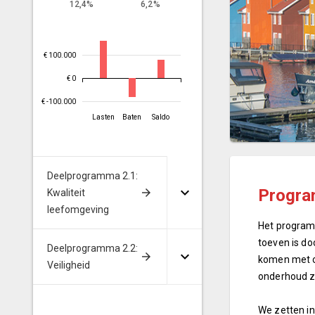
12,4%
6,2%
€ 100.000
€ 0
€ -100.000
Lasten
Baten
Saldo
Deelprogramma 2.1:
Progra
Kwaliteit
leefomgeving
Het program
toeven is do
Deelprogramma 2.2:
komen met on
Veiligheid
onderhoud zo
We zetten in