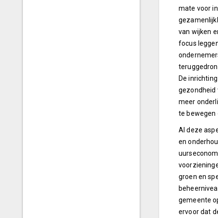
mate voor in
gezamenlijkh
van wijken e
focus leggen
ondernemers 
teruggedron
De inrichtin
gezondheid 
meer onderli
te bewegen 
Al deze aspe
en onderhoud
uurseconomie
voorzieninge
groen en spe
beheernivea
gemeente op
ervoor dat d