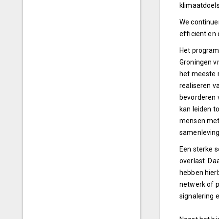
klimaatdoels
We continue
efficiënt en
Het program
Groningen vr
het meeste r
realiseren v
bevorderen v
kan leiden t
mensen met 
samenleving 
Een sterke s
overlast. Da
hebben hierb
netwerk of 
signalering 