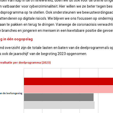
eden van hulp in de offlinewereld, doen we dit ook voor de online omgev
n vatbaarder voor cybercriminaliteit. Hier willen we ze beter tegen 
dsprogramma op te stellen. Ook ondersteunen we bewustwordingsac
 attenderen op digitale risico’s. We blijven we ons focussen op ondermij
an te pakken en terug te dringen. Vanwege de coronacrisis verwachten
e branches en jongeren en mensen in een kwetsbare positie die gevoeli
g in één oogopslag
nd overzicht zijn de totale lasten en baten van de deelprogramma’s
 is ook de jaarschijf van de begroting 2023 opgenomen.