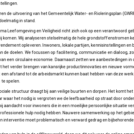
tellingen.
ren de uitvoering van het Gemeentelijk Water- en Rioleringsplan (GW
 doelmatig in stand.
ma Leefomgeving en Veiligheid richt zich ook op een verantwoord geb
ij komen. Wij analyseren stelselmatig de hele grondstoffenstromen k
endement opleveren. Inwoners, lokale partijen, kennisinstellingen en b
an de doelen. We focussen op facilitering, communicatie en dialoog, z
an een circulaire economie. Daarnaast zetten we aanbestedingen in o
ot het verder brengen van kansrijke productinnovaties en nieuwe vorm
een afstand tot de arbeidsmarkt kunnen baat hebben van deze werkge
te spelen.
ociale structuur draagt bij aan veilige buurten en dorpen. Het komt h
ar waar het nodig is vergroten we de leefbaarheid op straat door onde
ij aandacht voor inwoners die in een moeilijke persoonlijke situatie ve
professionele hulp nodig hebben. Nauwere samenwerking op het gebied
en interventie moet problematisch en verward gedrag en bijbehorende