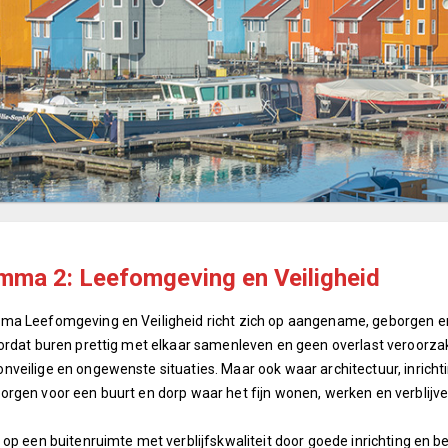
mma 2: Leefomgeving en Veiligheid
ma Leefomgeving en Veiligheid richt zich op aangename, geborgen en
ordat buren prettig met elkaar samenleven en geen overlast veroorzak
veilige en ongewenste situaties. Maar ook waar architectuur, inrich
rgen voor een buurt en dorp waar het fijn wonen, werken en verblijven
 op een buitenruimte met verblijfskwaliteit door goede inrichting en be