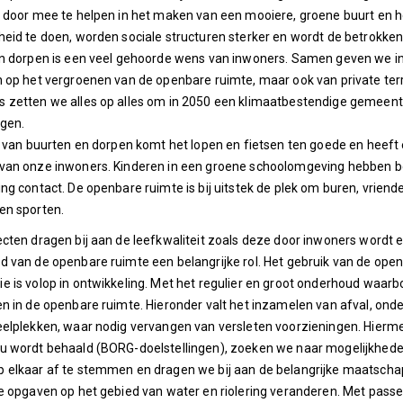
 door mee te helpen in het maken van een mooiere, groene buurt en he
eid te doen, worden sociale structuren sterker en wordt de betrokkenh
n dorpen is een veel gehoorde wens van inwoners. Samen geven we inv
 op het vergroenen van de openbare ruimte, maar ook van private ter
zetten we alles op alles om in 2050 een klimaatbestendige gemeente t
gen.
g van buurten en dorpen komt het lopen en fietsen ten goede en heeft 
van onze inwoners. Kinderen in een groene schoolomgeving hebben b
ng contact. De openbare ruimte is bij uitstek de plek om buren, vrie
en sporten.
cten dragen bij aan de leefkwaliteit zoals deze door inwoners wordt e
 van de openbare ruimte een belangrijke rol. Het gebruik van de open
 is volop in ontwikkeling. Met het regulier en groot onderhoud waarb
n in de openbare ruimte. Hieronder valt het inzamelen van afval, ond
elplekken, waar nodig vervangen van versleten voorzieningen. Hierme
u wordt behaald (BORG-doelstellingen), zoeken we naar mogelijkhede
 elkaar af te stemmen en dragen we bij aan de belangrijke maatschap
e opgaven op het gebied van water en riolering veranderen. Met pass