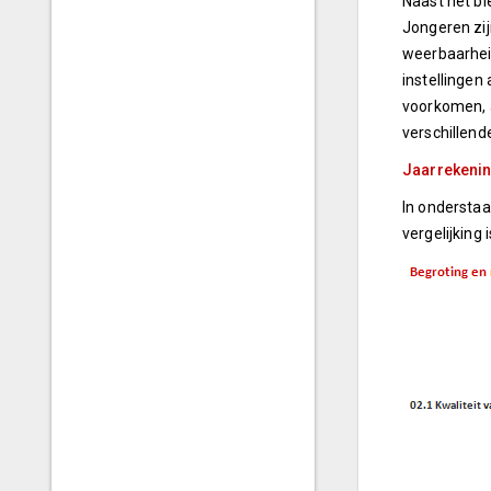
Naast het bi
Jongeren zij
weerbaarhei
instellingen
voorkomen, a
verschillend
Jaarrekenin
In onderstaa
vergelijking