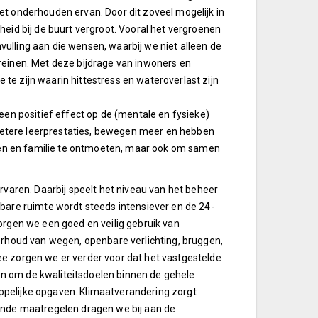
t onderhouden ervan. Door dit zoveel mogelijk in
eid bij de buurt vergroot. Vooral het vergroenen
ulling aan die wensen, waarbij we niet alleen de
reinen. Met deze bijdrage van inwoners en
e zijn waarin hittestress en wateroverlast zijn
een positief effect op de (mentale en fysieke)
etere leerprestaties, bewegen meer en hebben
nden en familie te ontmoeten, maar ook om samen
rvaren. Daarbij speelt het niveau van het beheer
bare ruimte wordt steeds intensiever en de 24-
orgen we een goed en veilig gebruik van
erhoud van wegen, openbare verlichting, bruggen,
e zorgen we er verder voor dat het vastgestelde
n om de kwaliteitsdoelen binnen de gehele
pelijke opgaven. Klimaatverandering zorgt
ende maatregelen dragen we bij aan de