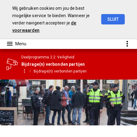
Wij gebruiken cookies om jou de best
mogelijke service te bieden. Wanneer je
SLUIT
verder navigeert accepteer je
de
Gemeenterekening
2023
voorwaarden
Deelprogramma 2.2: Veiligheid
Bijdrage(n) verbonden partijen
Bijdrage(n) verbonden partijen