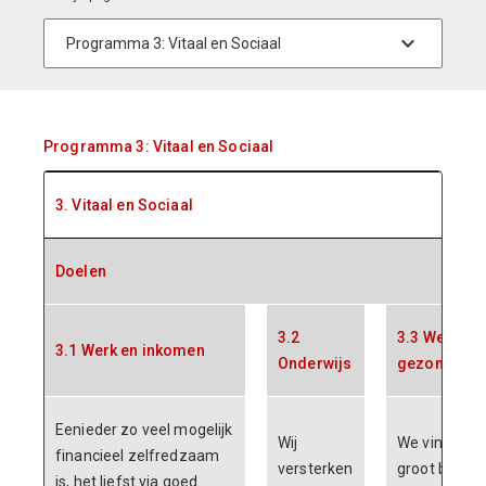
Programma 3: Vitaal en Sociaal
3. Vitaal en Sociaal
Doelen
3.2
3.3 Welzijn,
3.1 Werk en inkomen
Onderwijs
gezondheid
Eenieder zo veel mogelijk
Wij
We vinden h
financieel zelfredzaam
versterken
groot belang
is, het liefst via goed