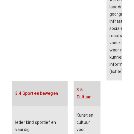
laagdrempel
georganisee
infrastructu
sociale - en
maatschappe
voorziening
waar mensen
kunnen voor
informatie, 
(lichte) ond
3.5
3.4 Sport en bewegen
Cultuur
Kunst en
Ieder kind sportief en
cultuur
vaardig
voor