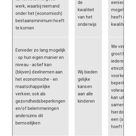
de
eenieder zo 
werk, waarbij niemand
kwaliteit
mogelijk gel
onder het (economisch)
van het
heeft op ee
bestaansminimum hoeft
onderwijs
kwaliteit van
te komen
We vinden h
Eenieder zo lang mogelijk
groot belang
- op hun eigen manier en
iedereen, o
niveau - actief kan
etniciteit, s
(blijven) deelnemen aan
Wij bieden
voorkeur, ge
het economische - en
gelijke
beperking, o
maatschappelijke
kansen
volwaardige 
verkeer, ook als
aan alle
kan uitmake
gezondheidsbeperkingen
kinderen
samenleving
en/of belemmeringen
hierdoor nie
anderszins dit
een (sociaal
bemoeilijken
hoeft te rak