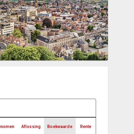
enomen
Aflossing
Boekwaarde
Rente