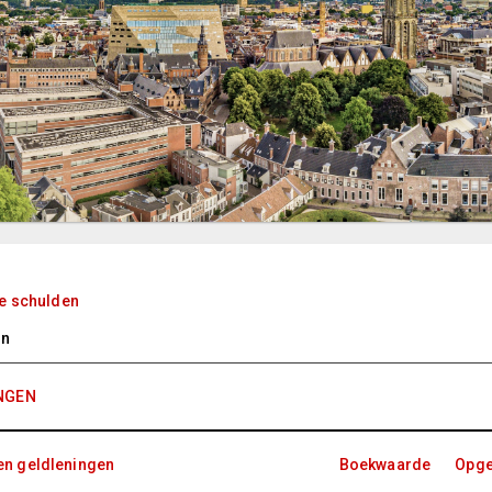
e schulden
en
NGEN
n geldleningen
Boekwaarde
Opg