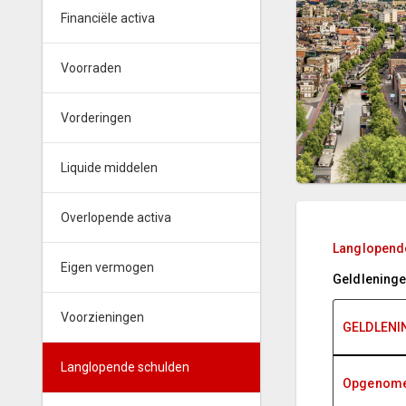
Financiële activa
Voorraden
Vorderingen
Liquide middelen
Overlopende activa
Langlopend
Eigen vermogen
Geldlening
Voorzieningen
GELDLENI
Langlopende schulden
Opgenome