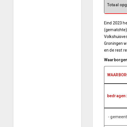
Totaal op
Eind 2023 h
(gematchte) 
Volkshuisve
Groningen w
en de rest re
Waarborge
WAARBOR
bedragen 
- gemeent