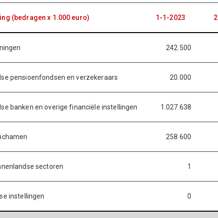
ing (bedragen x 1.000 euro)
1-1-2023
2
eningen
242.500
dse pensioenfondsen en verzekeraars
20.000
se banken en overige financiële instellingen
1.027.638
lichamen
258.600
nnenlandse sectoren
1
se instellingen
0