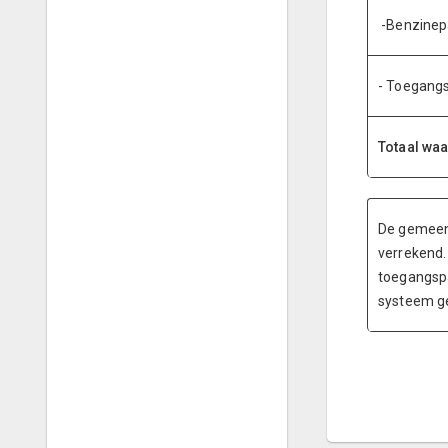
-Benzinep
- Toegangs
Totaal w
De gemeen
verrekend.
toegangspa
systeem ge