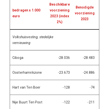
Beschikbare
Benodigde
bedragen x 1.000
voorziening
Mutat
voorziening
euro
2023 (index
202
2023
2%)
Volkshuisvesting, stedelijke
vernieuwing
Ciboga
-28.036
-28.483
4
Oosterhamrikzone
-23.673
-24.886
1.2
Hart van Ten Boer
-128
-74
-
Nije Buurt Ten Post
-122
-211