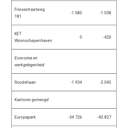
Friesestraatweg
-1.085
-1.038
-
181
KET
0
-420
4
Woonschepenhaven
Economie en
werkgelegenheid
Roodehaan
-1.934
-2.045
1
Kantoren gemengd
Europapark
-34.726
-40.827
6.1