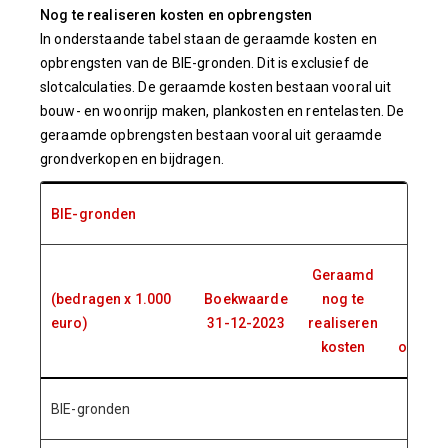
Nog te realiseren kosten en opbrengsten
In onderstaande tabel staan de geraamde kosten en
opbrengsten van de BIE-gronden. Dit is exclusief de
slotcalculaties. De geraamde kosten bestaan vooral uit
bouw- en woonrijp maken, plankosten en rentelasten. De
geraamde opbrengsten bestaan vooral uit geraamde
grondverkopen en bijdragen.
BIE-gronden
Geraamd
Gera
(bedragen x 1.000
Boekwaarde
nog te
nog 
euro)
31-12-2023
realiseren
realis
kosten
opbren
BIE-gronden