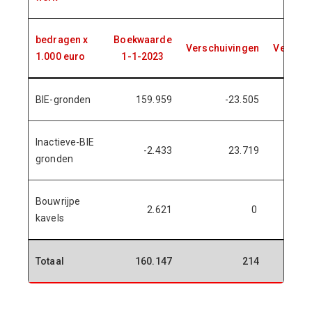
bedragen x
Boekwaarde
Verschuivingen
Vermeer
1.000 euro
1-1-2023
BIE-gronden
159.959
-23.505
Inactieve-BIE
-2.433
23.719
gronden
Bouwrijpe
2.621
0
kavels
Totaal
160.147
214