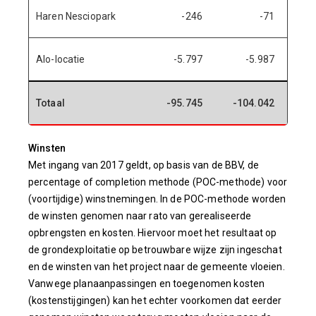
Haren Nesciopark
-246
-71
-1
Alo-locatie
-5.797
-5.987
1
Totaal
-95.745
-104.042
8.2
Winsten
Met ingang van 2017 geldt, op basis van de BBV, de
percentage of completion methode (POC-methode) voor
(voortijdige) winstnemingen. In de POC-methode worden
de winsten genomen naar rato van gerealiseerde
opbrengsten en kosten. Hiervoor moet het resultaat op
de grondexploitatie op betrouwbare wijze zijn ingeschat
en de winsten van het project naar de gemeente vloeien.
Vanwege planaanpassingen en toegenomen kosten
(kostenstijgingen) kan het echter voorkomen dat eerder