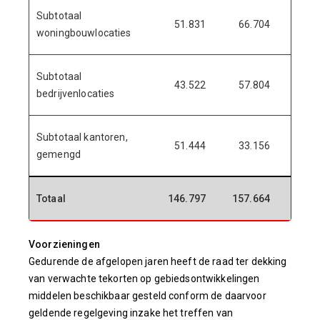
Subtotaal
51.831
66.704
-
woningbouwlocaties
Subtotaal
43.522
57.804
-1
bedrijvenlocaties
Subtotaal kantoren,
51.444
33.156
-
gemengd
Totaal
146.797
157.664
-18
Voorzieningen
Gedurende de afgelopen jaren heeft de raad ter dekking
van verwachte tekorten op gebiedsontwikkelingen
middelen beschikbaar gesteld conform de daarvoor
geldende regelgeving inzake het treffen van