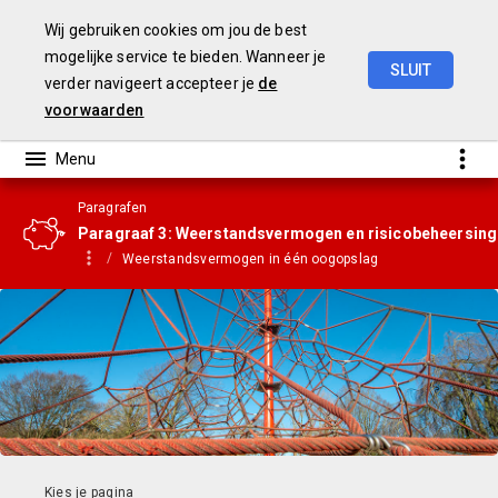
Wij gebruiken cookies om jou de best
mogelijke service te bieden. Wanneer je
SLUIT
verder navigeert accepteer je
de
Gemeenterekening
2023
voorwaarden
Paragrafen
Paragraaf 3: Weerstandsvermogen en risicobeheersing
Weerstandsvermogen in één oogopslag