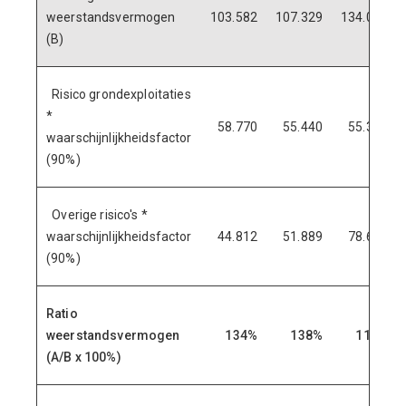
weerstandsvermogen
103.582
107.329
134.025
(B)
Risico grondexploitaties
*
58.770
55.440
55.350
waarschijnlijkheidsfactor
(90%)
Overige risico's *
waarschijnlijkheidsfactor
44.812
51.889
78.675
(90%)
Ratio
weerstandsvermogen
134%
138%
112%
(A/B x 100%)