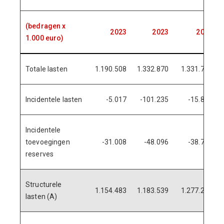
(bedragen x
2023
2023
2024
1.000 euro)
Totale lasten
1.190.508
1.332.870
1.331.776
Incidentele lasten
-5.017
-101.235
-15.842
Incidentele
toevoegingen
-31.008
-48.096
-38.718
reserves
Structurele
1.154.483
1.183.539
1.277.216
lasten (A)