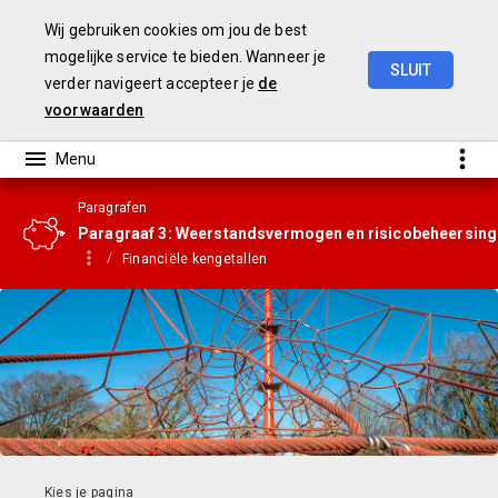
Wij gebruiken cookies om jou de best
mogelijke service te bieden. Wanneer je
SLUIT
verder navigeert accepteer je
de
Gemeenterekening
2023
voorwaarden
Paragrafen
Paragraaf 3: Weerstandsvermogen en risicobeheersing
Financiële kengetallen