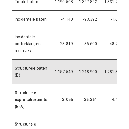
Totale baten
1.190.508
1.397.892
1.331.776
Incidentele baten
-4.140
-93.392
-1.682
Incidentele
onttrekkingen
-28.819
-85.600
-48.764
reserves
Structurele baten
1.157.549
1.218.900
1.281.330
(B)
Structurele
exploitatieruimte
3.066
35.361
4.114
(B-A)
Structurele