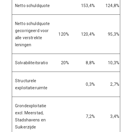
Netto schuldquote
153,4%
124,8%
Netto schuldquote
gecorrigeerd voor
120%
120,4%
95,3%
alle verstrekte
leningen
Solvabiliteitsratio
20%
8,8%
10,3%
Structurele
0,3%
2,7%
exploitatieruimte
Grondexploitatie
excl. Meerstad,
7,2%
3,4%
Stadshavens en
Suikerzijde