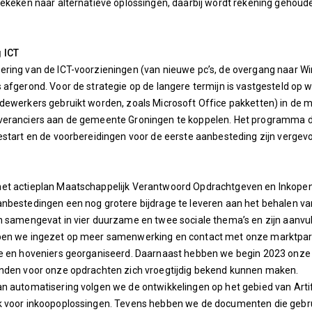
gekeken naar alternatieve oplossingen, daarbij wordt rekening gehoude
 ICT
ring van de ICT-voorzieningen (van nieuwe pc’s, de overgang naar Wi
 afgerond. Voor de strategie op de langere termijn is vastgesteld op 
edewerkers gebruikt worden, zoals Microsoft Office pakketten) in de
veranciers aan de gemeente Groningen te koppelen. Het programma dat
estart en de voorbereidingen voor de eerste aanbesteding zijn vergev
t actieplan Maatschappelijk Verantwoord Opdrachtgeven en Inkopen (M
nbestedingen een nog grotere bijdrage te leveren aan het behalen v
n samengevat in vier duurzame en twee sociale thema’s en zijn aanvul
ben we ingezet op meer samenwerking en contact met onze marktpar
ie en hoveniers georganiseerd. Daarnaast hebben we begin 2023 onze
enden voor onze opdrachten zich vroegtijdig bekend kunnen maken.
n automatisering volgen we de ontwikkelingen op het gebied van Artific
k voor inkoopoplossingen. Tevens hebben we de documenten die geb