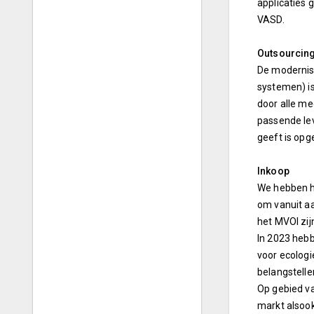
applicaties 
VASD.
Outsourcing
De modernise
systemen) is
door alle m
passende le
geeft is opg
Inkoop
We hebben he
om vanuit aa
het MVOI zij
In 2023 heb
voor ecolog
belangstell
Op gebied va
markt alsoo