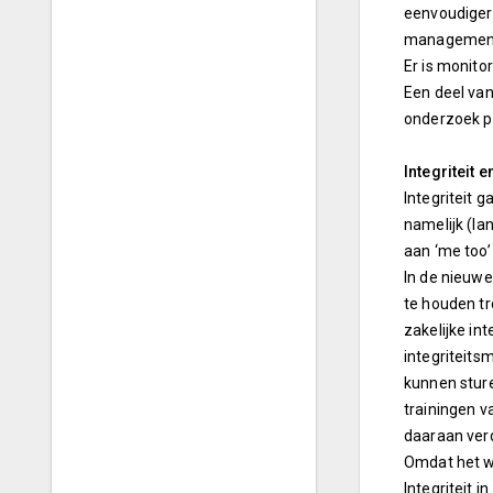
eenvoudiger 
managementi
Er is monito
Een deel van
onderzoek pl
Integriteit 
Integriteit 
namelijk (la
aan ‘me too’
In de nieuwe
te houden tr
zakelijke in
integriteits
kunnen sture
trainingen v
daaraan verd
Omdat het we
Integriteit 