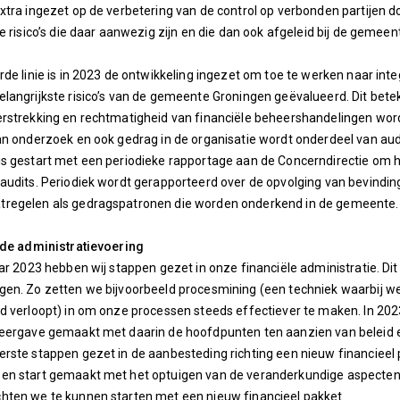
xtra ingezet op de verbetering van de control op verbonden partijen doo
de risico’s die daar aanwezig zijn en die dan ook afgeleid bij de gemee
rde linie is in 2023 de ontwikkeling ingezet om toe te werken naar int
langrijkste risico’s van de gemeente Groningen geëvalueerd. Dit betek
rstrekking en rechtmatigheid van financiële beheershandelingen word
an onderzoek en ook gedrag in de organisatie wordt onderdeel van aud
s gestart met een periodieke rapportage aan de Concerndirectie om haa
audits. Periodiek wordt gerapporteerd over de opvolging van bevindin
regelen als gedragspatronen die worden onderkend in de gemeente.
 de administratievoering
aar 2023 hebben wij stappen gezet in onze financiële administratie. D
en. Zo zetten we bijvoorbeeld procesmining (een techniek waarbij we
d verloopt) in om onze processen steeds effectiever te maken. In 2
eergave gemaakt met daarin de hoofdpunten ten aanzien van beleid e
rste stappen gezet in de aanbesteding richting een nieuw financieel
en start gemaakt met het optuigen van de veranderkundige aspecten 
hten we te kunnen starten met een nieuw financieel pakket.