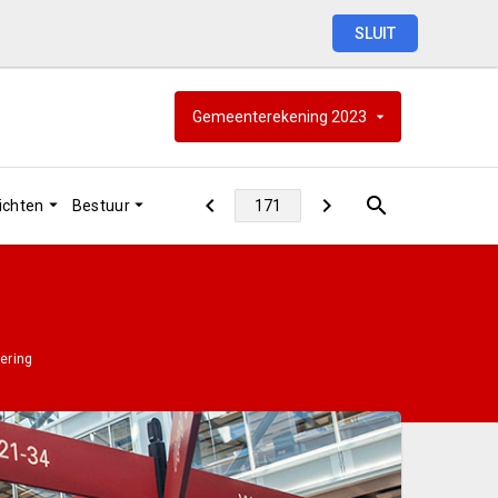
SLUIT
Gemeenterekening
2023
ichten
Bestuur
ering