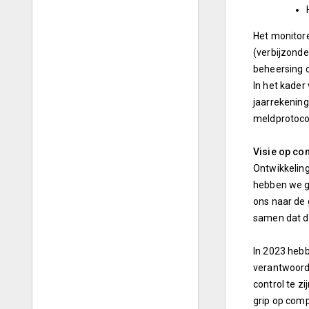
Het monitore
(verbijzonde
beheersing o
In het kader
jaarrekening
meldprotoco
Visie op con
Ontwikkeling
hebben we g
ons naar de 
samen dat de 
In 2023 hebbe
verantwoorde
control te z
grip op comp