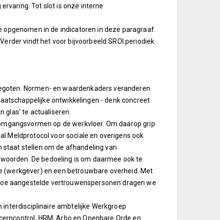
varing. Tot slot is onze interne
e opgenomen in de indicatoren in deze paragraaf.
Verder vindt het voor bijvoorbeeld SROI periodiek
on gegoten. Normen- en waardenkaders veranderen
 maatschappelijke ontwikkelingen - denk concreet
 glas’ te actualiseren.
op omgangsvormen op de werkvloer. Om daarop grip
al Meldprotocol voor sociale en overigens ook
in staat stellen om de afhandeling van
antwoorden. De bedoeling is om daarmee ook te
atie (werkgever) en een betrouwbare overheid. Met
aartoe aangestelde vertrouwenspersonen dragen we
 interdisciplinaire ambtelijke Werkgroep
Concerncontrol, HRM, Arbo en Openbare Orde en