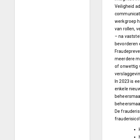
Veiligheid a
communicatie
werkgroep he
van rollen, 
– na vastste
bevorderen e
Fraudepreven
meerdere me
of onwettig 
verslaggevin
In 2023 is ee
enkele nieuw
beheersmaatr
beheersmaat
De frauderis
frauderisico’s