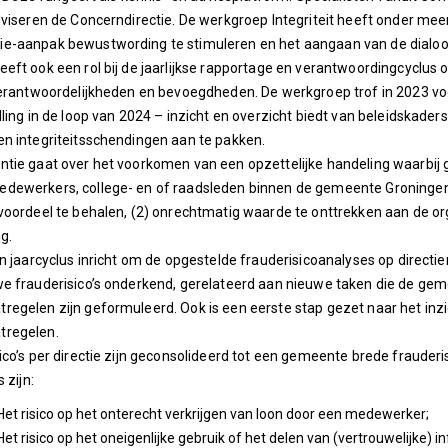
dviseren de Concerndirectie. De werkgroep Integriteit heeft onder mee
-aanpak bewustwording te stimuleren en het aangaan van de dialoog o
eft ook een rol bij de jaarlijkse rapportage en verantwoordingcyclus 
verantwoordelijkheden en bevoegdheden. De werkgroep trof in 2023 voo
lling in de loop van 2024 – inzicht en overzicht biedt van beleidskad
n integriteitsschendingen aan te pakken.
tie gaat over het voorkomen van een opzettelijke handeling waarbij 
dewerkers, college- en of raadsleden binnen de gemeente Groningen.
voordeel te behalen, (2) onrechtmatig waarde te onttrekken aan de o
g.
n jaarcyclus inricht om de opgestelde frauderisicoanalyses op directien
e frauderisico’s onderkend, gerelateerd aan nieuwe taken die de ge
egelen zijn geformuleerd. Ook is een eerste stap gezet naar het inzi
regelen.
ico’s per directie zijn geconsolideerd tot een gemeente brede fraud
 zijn:
Het risico op het onterecht verkrijgen van loon door een medewerker;
Het risico op het oneigenlijke gebruik of het delen van (vertrouwelijke) 