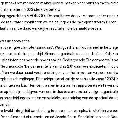
gemaakt om meedoen makkelijker te maken voor partijen met weinig er
nformatie in 2023 sterk verbeterd.
ring ingericht op MVOI/SROI. De resultaten daarvan staan onder ander
 de resultaten monitoren we via de ingevulde inkoopstartformulieren. 
aats naar de daadwerkelijke resultaten die behaald worden.
en fraudepreventie
gaat over ‘goed ambtenaarschap’. Wat goed is en fout, is niet in bet
ngzaam) in de loop der tijd. Binnen organisaties en daarbuiten. Zulke
 - plaatsten ons voor de noodzaak de Gedragscode ‘De gemeente is van
 Gedragscode ‘De gemeente is van glas 2.0’ gaan we explicieter in 
offen we daarnaast voorbereidingen voor het invoeren van een centra
tegriteitsschendingen. Dit meldprotocol zal de organisatie vanaf 2024 
meldingen en klachten centraal en integraal te rapporteren en te ver
n op het zijn en blijven van een inclusieve en sociaal veilige organis
an onze leidinggevenden en opleiding en training van de speciaal d
er bij.
rkveld Integriteit aan belang toeneemt en complex is, stelden we een
in. Deze fungeert als kennis- en adviesplatform. Specialisten vanuit 