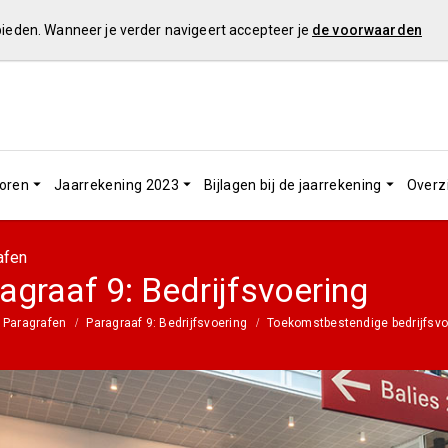
 bieden. Wanneer je verder navigeert accepteer je
de voorwaarden
toren
Jaarrekening 2023
Bijlagen bij de jaarrekening
Overz
afen
agraaf 9: Bedrijfsvoering
Paragrafen
Paragraaf 9: Bedrijfsvoering
Toekomstbestendige bedrijfsvo