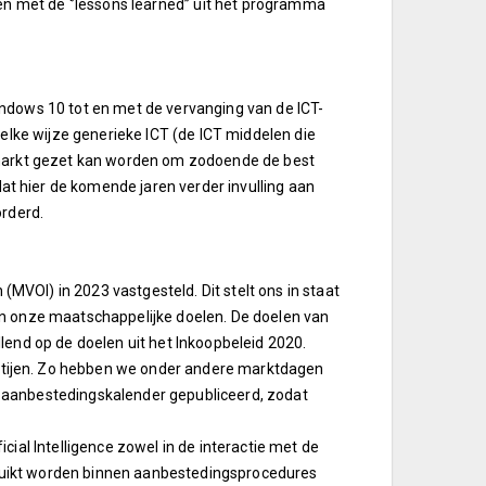
n met de ‘’lessons learned’’ uit het programma
ndows 10 tot en met de vervanging van de ICT-
welke wijze generieke ICT (de ICT middelen die
 markt gezet kan worden om zodoende de best
 hier de komende jaren verder invulling aan
orderd.
VOI) in 2023 vastgesteld. Dit stelt ons in staat
an onze maatschappelijke doelen. De doelen van
lend op de doelen uit het Inkoopbeleid 2020.
tijen. Zo hebben we onder andere marktdagen
 aanbestedingskalender gepubliceerd, zodat
ial Intelligence zowel in de interactie met de
ruikt worden binnen aanbestedingsprocedures