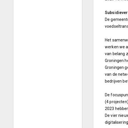
Subsidieve
De gemeente 
voedseltrans
Het samenwe
werken we aa
van belang zi
Groningen h
Groningen ge
van de netwe
bedrijven bet
De focuspunt
(4 projecten)
2023 hebben
De vier nieu
digitalisering