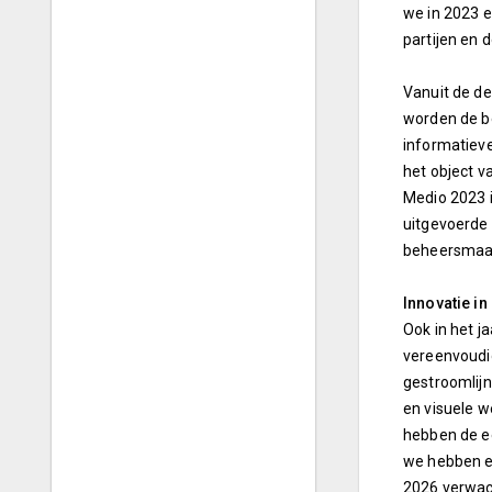
we in 2023 e
partijen en 
Vanuit de de
worden de be
informatieve
het object v
Medio 2023 i
uitgevoerde 
beheersmaat
Innovatie in
Ook in het j
vereenvoudig
gestroomlijn
en visuele w
hebben de ee
we hebben e
2026 verwac