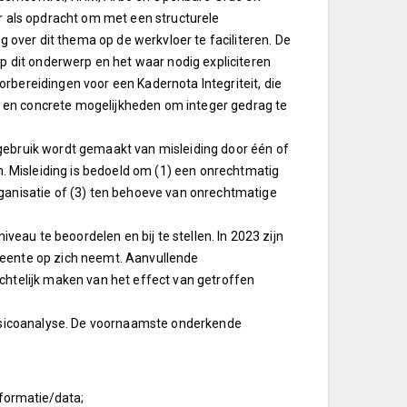
r als opdracht om met een structurele
ver dit thema op de werkvloer te faciliteren. De
op dit onderwerp en het waar nodig expliciteren
rbereidingen voor een Kadernota Integriteit, die
ers en concrete mogelijkheden om integer gedrag te
gebruik wordt gemaakt van misleiding door één of
 Misleiding is bedoeld om (1) een onrechtmatig
rganisatie of (3) ten behoeve van onrechtmatige
iveau te beoordelen en bij te stellen. In 2023 zijn
meente op zich neemt. Aanvullende
chtelijk maken van het effect van getroffen
erisicoanalyse. De voornaamste onderkende
informatie/data;