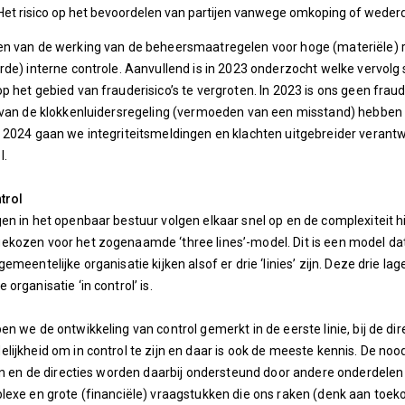
Het risico op het bevoordelen van partijen vanwege omkoping of wederd
n van de werking van de beheersmaatregelen voor hoge (materiële) ris
rde) interne controle. Aanvullend is in 2023 onderzocht welke vervo
p het gebied van frauderisico’s te vergroten. In 2023 is ons geen frau
 van de klokkenluidersregeling (vermoeden van een misstand) hebben
 2024 gaan we integriteitsmeldingen en klachten uitgebreider verantw
l.
trol
en in het openbaar bestuur volgen elkaar snel op en de complexiteit 
ekozen voor het zogenaamde ‘three lines’-model. Dit is een model da
gemeentelijke organisatie kijken alsof er drie ‘linies’ zijn. Deze drie
organisatie ‘in control’ is.
n we de ontwikkeling van control gemerkt in de eerste linie, bij de dire
lijkheid om in control te zijn en daar is ook de meeste kennis. De 
ijn en de directies worden daarbij ondersteund door andere onderdelen
lexe en grote (financiële) vraagstukken die ons raken (denk aan toe