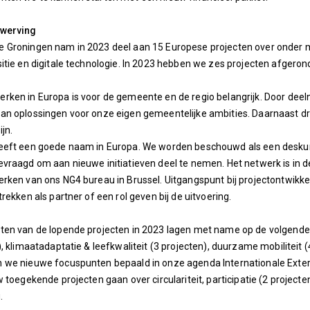
rwerving
Groningen nam in 2023 deel aan 15 Europese projecten over onder mee
itie en digitale technologie. In 2023 hebben we zes projecten afgero
rken in Europa is voor de gemeente en de regio belangrijk. Door d
n oplossingen voor onze eigen gemeentelijke ambities. Daarnaast dra
jn.
eeft een goede naam in Europa. We worden beschouwd als een deskun
vraagd om aan nieuwe initiatieven deel te nemen. Het netwerk is in d
rken van ons NG4 bureau in Brussel. Uitgangspunt bij projectontwikkel
rekken als partner of een rol geven bij de uitvoering.
en van de lopende projecten in 2023 lagen met name op de volgende t
, klimaatadaptatie & leefkwaliteit (3 projecten), duurzame mobiliteit (4 
 we nieuwe focuspunten bepaald in onze agenda Internationale Exter
w toegekende projecten gaan over circulariteit, participatie (2 project
.