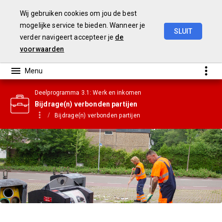
Wij gebruiken cookies om jou de best
mogelijke service te bieden. Wanneer je
SLUIT
verder navigeert accepteer je
de
Gemeenterekening
2023
voorwaarden
Deelprogramma 3.1: Werk en inkomen
Bijdrage(n) verbonden partijen
Bijdrage(n) verbonden partijen