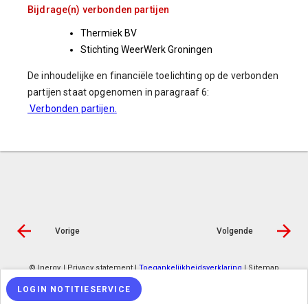
Bijdrage(n) verbonden
partijen
Thermiek BV
Stichting WeerWerk Groningen
De inhoudelijke en financiële toelichting op de verbonden
partijen staat opgenomen in paragraaf 6:
Verbonden partijen
.
Vorige
Volgende
© Inergy
|
Privacy statement
|
Toegankelijkheidsverklaring
|
Sitemap
LOGIN NOTITIESERVICE