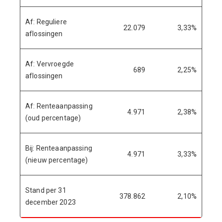
Af: Reguliere
22.079
3,33%
aflossingen
Af: Vervroegde
689
2,25%
aflossingen
Af: Renteaanpassing
4.971
2,38%
(oud percentage)
Bij: Renteaanpassing
4.971
3,33%
(nieuw percentage)
Stand per 31
378.862
2,10%
december 2023