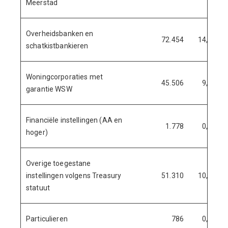
Meerstad
Overheidsbanken en
72.454
14,82%
schatkistbankieren
Woningcorporaties met
45.506
9,31%
garantie WSW
Financiële instellingen (AA en
1.778
0,36%
hoger)
Overige toegestane
instellingen volgens Treasury
51.310
10,49%
statuut
Particulieren
786
0,16%