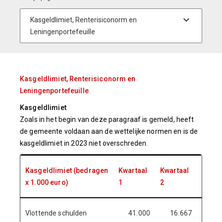
Kasgeldlimiet, Renterisiconorm en
Leningenportefeuille
Kasgeldlimiet
Zoals in het begin van deze paragraaf is gemeld, heeft
de gemeente voldaan aan de wettelijke normen en is de
kasgeldlimiet in 2023 niet overschreden.
Kasgeldlimiet (bedragen
Kwartaal
Kwartaal
Kwart
x 1.000 euro)
1
2
3
Vlottende schulden
41.000
16.667
38