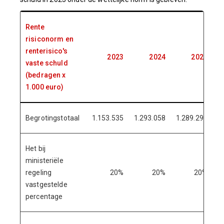
Rente
risiconorm en
renterisico's
2023
2024
2025
vaste schuld
(bedragen x
1.000 euro)
Begrotingstotaal
1.153.535
1.293.058
1.289.299
1
Het bij
ministeriële
regeling
20%
20%
20%
vastgestelde
percentage