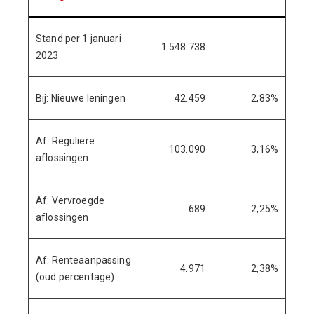
Stand per 1 januari
1.548.738
2023
Bij: Nieuwe leningen
42.459
2,83%
Af: Reguliere
103.090
3,16%
aflossingen
Af: Vervroegde
689
2,25%
aflossingen
Af: Renteaanpassing
4.971
2,38%
(oud percentage)