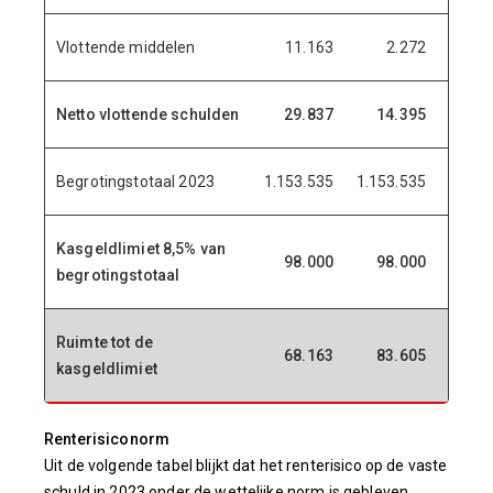
Vlottende middelen
11.163
2.272
Netto vlottende schulden
29.837
14.395
38
Begrotingstotaal 2023
1.153.535
1.153.535
1.153
Kasgeldlimiet 8,5% van
98.000
98.000
98
begrotingstotaal
Ruimte tot de
68.163
83.605
59
kasgeldlimiet
Renterisiconorm
Uit de volgende tabel blijkt dat het renterisico op de vaste
schuld in 2023 onder de wettelijke norm is gebleven.