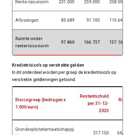
Rente risiconorm
231.000
259.000
258.000
Aflossingen
85.689
91.100
110.642
Ruimte onder
97.860
166.737
137.168
renterisiconorm
Kredietrisico’s op verstrekte gelden
In dit onderdeel worden per groep de kredietrisico’s op
verstrekte geldleningen getoond.
Restantschuld
Risicogroep (bedragen x
Risico
per 31-12-
1.000 euro)
%
2023
Grondexploitatiemaatschappij
317.150
64,86%