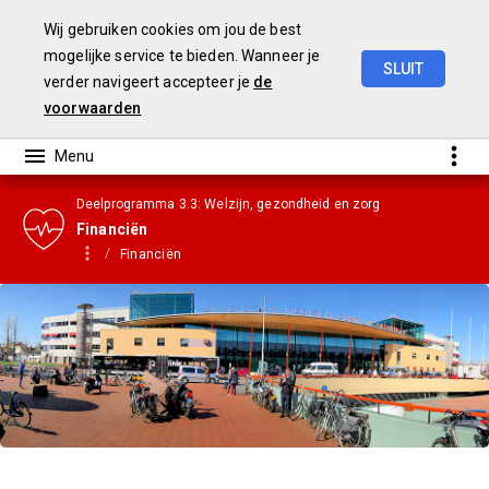
Wij gebruiken cookies om jou de best
mogelijke service te bieden. Wanneer je
SLUIT
verder navigeert accepteer je
de
Gemeenterekening
2023
voorwaarden
Deelprogramma 3.3: Welzijn, gezondheid en zorg
Financiën
Financiën