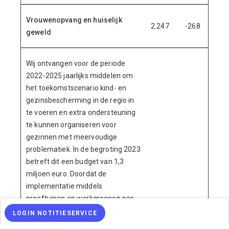
Vrouwenopvang en huiselijk
2.247
-268
geweld
Wij ontvangen voor de periode
2022-2025 jaarlijks middelen om
het toekomstscenario kind- en
gezinsbescherming in de regio in
te voeren en extra ondersteuning
te kunnen organiseren voor
gezinnen met meervoudige
problematiek. In de begroting 2023
betreft dit een budget van 1,3
miljoen euro. Doordat de
implementatie middels
proeftuinen en werkgroepen pas
in 2024 zal starten hebben we in
LOGIN NOTITIESERVICE
2023 een incidenteel resultaat van