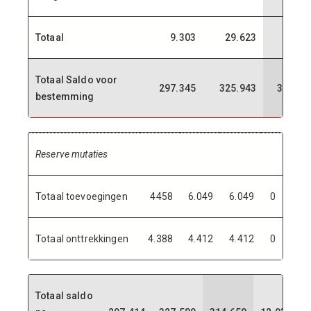
Totaal
9.303
29.623
29.80
Totaal Saldo voor
297.345
325.943
313.01
bestemming
Reserve mutaties
Totaal toevoegingen
4458
6.049
6.049
0
Totaal onttrekkingen
4.388
4.412
4.412
0
Totaal saldo