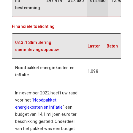
na
297.414
327.580
314.650
12.930
bestemming
Financiële toelichting
03.3.1 Stimulering
Lasten
Baten
samenlevingsopbouw
Noodpakket energiekosten en
1.098
inflatie
In november 2022 heeft uw raad
voor het "
Noodpakket
energiekosten en inflatie
" een
budget van 14,1 miljoen euro ter
beschikking gesteld. Onderdeel
van het pakket was een budget