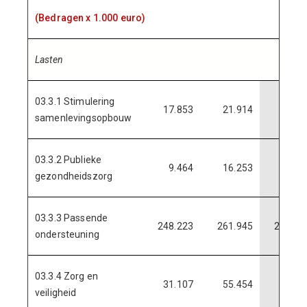
(Bedragen x 1.000 euro)
Lasten
03.3.1 Stimulering
17.853
21.914
19.92
samenlevingsopbouw
03.3.2 Publieke
9.464
16.253
14.56
gezondheidszorg
03.3.3 Passende
248.223
261.945
263.88
ondersteuning
03.3.4 Zorg en
31.107
55.454
44.44
veiligheid