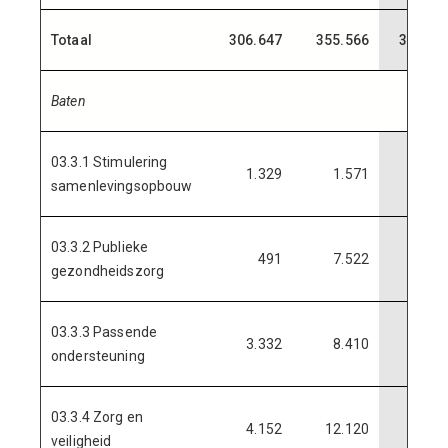
Totaal
306.647
355.566
342.82
Baten
03.3.1 Stimulering
1.329
1.571
2.01
samenlevingsopbouw
03.3.2 Publieke
491
7.522
5.73
gezondheidszorg
03.3.3 Passende
3.332
8.410
9.00
ondersteuning
03.3.4 Zorg en
4.152
12.120
13.05
veiligheid